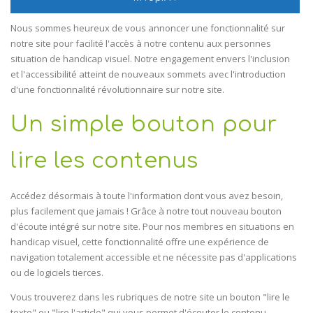
J'ADÈRE GRATUITEMENT
Nous sommes heureux de vous annoncer une fonctionnalité sur
notre site pour facilité l'accès à notre contenu aux personnes
FACEBOOK
situation de handicap visuel.
Notre engagement envers l'inclusion
et l'accessibilité atteint de nouveaux sommets avec l'introduction
INSTAGRAM
d'une fonctionnalité révolutionnaire sur notre site.
LINKEDIN
Un simple bouton pour
09 72 16 37 67
lire les contenus
Accédez désormais à toute l'information dont vous avez besoin,
plus facilement que jamais ! Grâce à notre tout nouveau bouton
d'écoute intégré sur notre site. Pour nos membres en situations en
handicap visuel, cette fonctionnalité offre une expérience de
navigation totalement accessible et ne nécessite pas d'applications
ou de logiciels tierces.
Vous trouverez dans les rubriques de notre site un bouton "lire le
texte" ou "lire l'article" qui vous permet d'écouter le contenu.