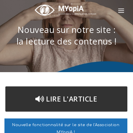
L'ASSOCIATION MYOPIA
Nouveau sur notre site :
LA MYOPIE
la lecture des contenus !
ILS NOUS FONT CONFIANCE
NOS SERVICES
INSTITUT FRANÇAIS DE MYOPIE
NOTRE ACTUALITÉ
LIRE L'ARTICLE
CONTACTEZ-NOUS
JE DONNE / J'AIDE
Nouvelle fonctionnalité sur le site de l'Association
MYopiA !