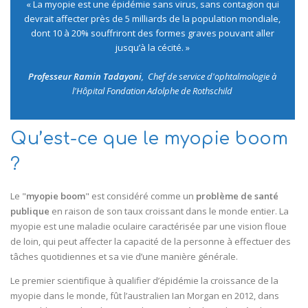
J'ADÈRE GRATUITEMENT
« La myopie est une épidémie sans virus, sans contagion qui
devrait affecter près de 5 milliards de la population mondiale,
dont 10 à 20% souffriront des formes graves pouvant aller
FACEBOOK
jusqu’à la cécité. »
INSTAGRAM
Professeur Ramin Tadayoni
, Chef de service d'ophtalmologie à
l'Hôpital Fondation Adolphe de Rothschild
LINKEDIN
09 72 16 37 67
Qu’est-ce que le myopie boom
?
Le "
myopie boom
" est considéré comme un
problème de santé
publique
en raison de son taux croissant dans le monde entier. La
myopie est une maladie oculaire caractérisée par une vision floue
de loin, qui peut affecter la capacité de la personne à effectuer des
tâches quotidiennes et sa vie d’une manière générale.
Le premier scientifique à qualifier d’épidémie la croissance de la
myopie dans le monde, fût l’australien Ian Morgan en 2012, dans