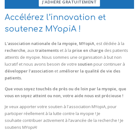
J'ADÈRE GRATUITEMENT
J'ADHÈRE GRATUITEMENT
Accélérez l’innovation et
FACEBOOK
soutenez MYopiA !
INSTAGRAM
L'association nationale de la myopie, MYopiA
, est dédiée à la
LINKEDIN
recherche
, aux
traitements
et à la
prise en charge
des patients
atteints de myopie. Nous sommes une organisation à but non
09 72 16 37 67
lucratif et nous avons besoin de votre
soutien
pour continuer à
développer l'association
et a
méliorer la qualité de vie des
patients.
Que vous soyez touchés de près ou de loin par la myopie, que
vous en soyez atteint ou non, votre aide nous est précieuse !
Je veux apporter votre soutien à l'association MYopiA, pour
participer réellement à la lutte contre la myopie ! Je
souhaite contribuer activement à l’avancée de la recherche ! Je
soutiens MYopiA!