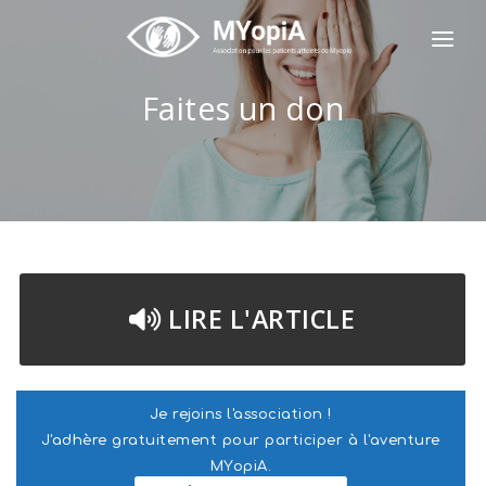
L'ASSOCIATION MYOPIA
Faites un don
LA MYOPIE
ILS NOUS FONT CONFIANCE
NOS SERVICES
INSTITUT FRANÇAIS DE MYOPIE
LIRE L'ARTICLE
NOTRE ACTUALITÉ
CONTACTEZ-NOUS
Je rejoins l'association !
JE DONNE / J'AIDE
J'adhère gratuitement pour participer à l'aventure
MYopiA.